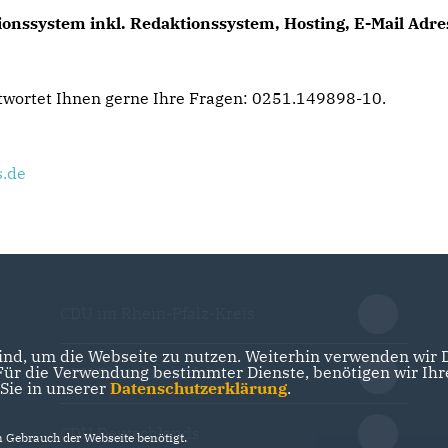
onssystem inkl. Redaktionssystem, Hosting, E-Mail Adres
twortet Ihnen gerne Ihre Fragen: 0251.149898-10.
s.de
CDU im Rhein-Pfalz-Kreis
nd, um die Webseite zu nutzen. Weiterhin verwenden wir Di
r die Verwendung bestimmter Dienste, benötigen wir Ihre 
CDU Rheinland-Pfalz
 Sie in unserer
Datenschutzerklärung
.
CDU Deutschlands
Gebrauch der Webseite benötigt.