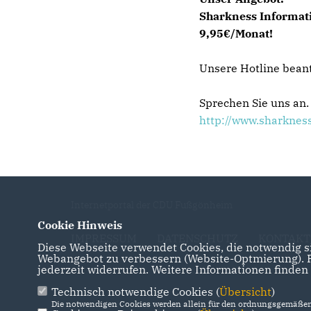
Sharkness Informati
9,95€/Monat!
Unsere Hotline bean
Sprechen Sie uns an.
http://www.sharknes
Internetportal der CDU Fußgönheim
Cookie Hinweis
IMPRESSUM
DATENSCHUTZ
KONTAKT
Diese Webseite verwendet Cookies, die notwendig si
Webangebot zu verbessern (Website-Optmierung). Fü
jederzeit widerrufen. Weitere Informationen finden
Technisch notwendige Cookies (
Übersicht
)
Die notwendigen Cookies werden allein für den ordnungsgemäßen 