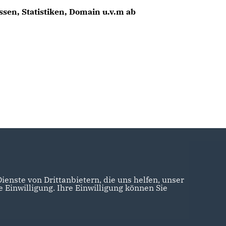
sen, Statistiken, Domain u.v.m ab
enste von Drittanbietern, die uns helfen, unser
Einwilligung. Ihre Einwilligung können Sie